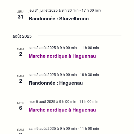
m
i
e
o
jeu 31 juillet 2025 à 9 h 30 min
-
17 h 00 min
JEU
n
31
n
Randonnée : Sturzelbronn
t
d
e
août 2025
v
u
sam 2 août 2025 à 9 h 00 min
-
11 h 00 min
SAM
2
e
Marche nordique à Haguenau
s
É
sam 2 août 2025 à 9 h 00 min
-
16 h 30 min
SAM
v
2
Randonnée : Haguenau
è
n
e
mer 6 août 2025 à 9 h 00 min
-
11 h 00 min
MER
6
m
Marche nordique à Haguenau
e
n
sam 9 août 2025 à 9 h 00 min
-
11 h 00 min
t
SAM