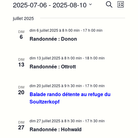
R
N
Évènements
2025-07-06
 - 
2025-08-10
Recherche
Liste
a
e
Sélectionnez
v
c
juillet 2025
une
i
h
g
date.
dim 6 juillet 2025 à 8 h 00 min
-
17 h 00 min
DIM
e
a
6
Randonnée : Donon
r
t
i
c
o
h
dim 13 juillet 2025 à 8 h 00 min
-
18 h 00 min
DIM
n
13
e
Randonnée : Ottrott
d
e
e
t
v
dim 20 juillet 2025 à 9 h 30 min
-
17 h 00 min
u
n
DIM
20
e
Balade rando détente au refuge du
a
s
Soultzerkopf
v
É
i
v
g
è
dim 27 juillet 2025 à 8 h 30 min
-
17 h 30 min
DIM
n
a
27
Randonnée : Hohwald
e
t