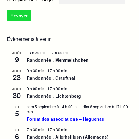
Évènements à venir
13 h 30 min
-
17 h 00 min
AOÛT
9
Randonnée : Memmelshoffen
9 h 30 min
-
17 h 00 min
AOÛT
23
Randonnée : Graufthal
9 h 00 min
-
17 h 00 min
AOÛT
30
Randonnée : Lichtenberg
sam 5 septembre à 14 h 00 min
-
dim 6 septembre à 17 h 00
SEP
5
min
Forum des associations – Haguenau
7 h 30 min
-
17 h 30 min
SEP
6
Randonnée : Allerheiligen (Allemagne)