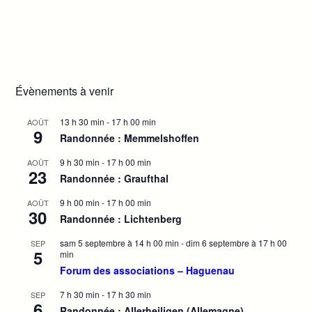
m
t
e
i
n
e
m
o
t
n
e
n
t
n
d
t
e
Évènements à venir
s
v
u
13 h 30 min
-
17 h 00 min
AOÛT
e
9
Randonnée : Memmelshoffen
s
É
9 h 30 min
-
17 h 00 min
AOÛT
23
Randonnée : Graufthal
v
è
9 h 00 min
-
17 h 00 min
AOÛT
30
n
Randonnée : Lichtenberg
e
sam 5 septembre à 14 h 00 min
-
dim 6 septembre à 17 h 00
SEP
m
5
min
e
Forum des associations – Haguenau
n
7 h 30 min
-
17 h 30 min
SEP
t
6
Randonnée : Allerheiligen (Allemagne)