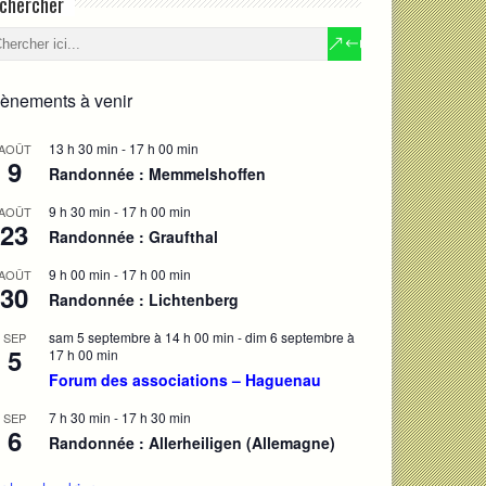
chercher
ènements à venir
13 h 30 min
-
17 h 00 min
AOÛT
9
Randonnée : Memmelshoffen
9 h 30 min
-
17 h 00 min
AOÛT
23
Randonnée : Graufthal
9 h 00 min
-
17 h 00 min
AOÛT
30
Randonnée : Lichtenberg
sam 5 septembre à 14 h 00 min
-
dim 6 septembre à
SEP
5
17 h 00 min
Forum des associations – Haguenau
7 h 30 min
-
17 h 30 min
SEP
6
Randonnée : Allerheiligen (Allemagne)