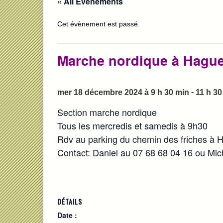
« All Évènements
Cet évènement est passé.
Marche nordique à Hagu
-
mer 18 décembre 2024 à 9 h 30 min
11 h 30
Section marche nordique
Tous les mercredis et samedis à 9h30
Rdv au parking du chemin des friches à
Contact: Daniel au
07 68 68 04 16 ou Mic
DÉTAILS
Date :