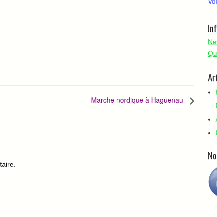
Voi
In
Ne
Qu
Ar
Marche nordique à Haguenau
No
aire.