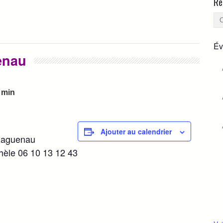
Re
Év
enau
 min
Ajouter au calendrier
 Haguenau
hèle 06 10 13 12 43