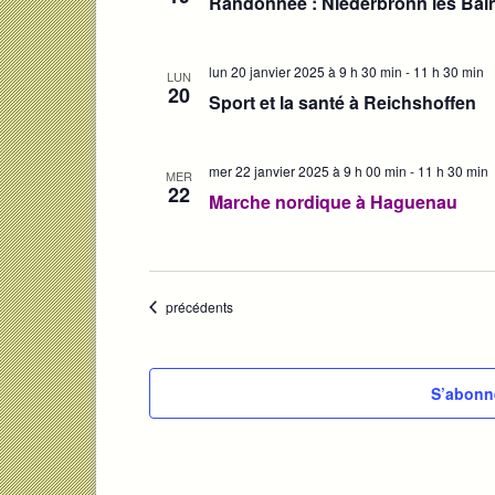
Randonnée : Niederbronn les Bai
lun 20 janvier 2025 à 9 h 30 min
-
11 h 30 min
LUN
20
Sport et la santé à Reichshoffen
mer 22 janvier 2025 à 9 h 00 min
-
11 h 30 min
MER
22
Marche nordique à Haguenau
Évènements
précédents
S’abonne