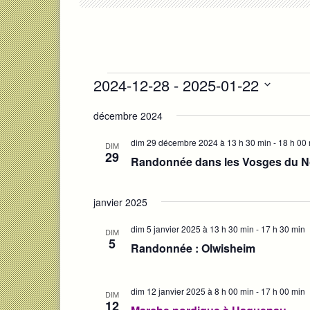
Évènements
2024-12-28
 - 
2025-01-22
Sélectionnez
décembre 2024
une
date.
dim 29 décembre 2024 à 13 h 30 min
-
18 h 00
DIM
29
Randonnée dans les Vosges du N
janvier 2025
dim 5 janvier 2025 à 13 h 30 min
-
17 h 30 min
DIM
5
Randonnée : Olwisheim
dim 12 janvier 2025 à 8 h 00 min
-
17 h 00 min
DIM
12