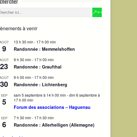
chercher
ènements à venir
13 h 30 min
-
17 h 00 min
AOÛT
9
Randonnée : Memmelshoffen
9 h 30 min
-
17 h 00 min
AOÛT
23
Randonnée : Graufthal
9 h 00 min
-
17 h 00 min
AOÛT
30
Randonnée : Lichtenberg
sam 5 septembre à 14 h 00 min
-
dim 6 septembre à
SEP
5
17 h 00 min
Forum des associations – Haguenau
7 h 30 min
-
17 h 30 min
SEP
6
Randonnée : Allerheiligen (Allemagne)