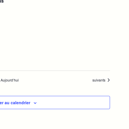
ns
m
e
n
t
s
Évènements
Aujourd’hui
suivants
r au calendrier