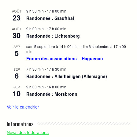
9 h 30 min
-
17 h 00 min
AOÛT
23
Randonnée : Graufthal
9 h 00 min
-
17 h 00 min
AOÛT
30
Randonnée : Lichtenberg
sam 5 septembre à 14 h 00 min
-
dim 6 septembre à 17 h 00
SEP
5
min
Forum des associations – Haguenau
7 h 30 min
-
17 h 30 min
SEP
6
Randonnée : Allerheiligen (Allemagne)
9 h 30 min
-
16 h 00 min
SEP
10
Randonnée : Morsbronn
Voir le calendrier
Informations
News des fédérations