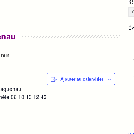
Re
Év
enau
0 min
Ajouter au calendrier
 Haguenau
hèle 06 10 13 12 43