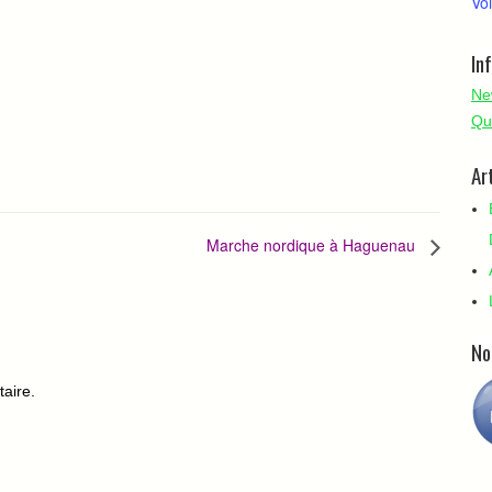
Voi
In
Ne
Qu
Ar
Marche nordique à Haguenau
No
aire.