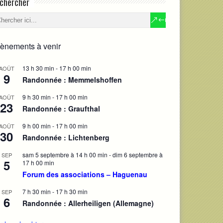
chercher
ènements à venir
13 h 30 min
-
17 h 00 min
AOÛT
9
Randonnée : Memmelshoffen
9 h 30 min
-
17 h 00 min
AOÛT
23
Randonnée : Graufthal
9 h 00 min
-
17 h 00 min
AOÛT
30
Randonnée : Lichtenberg
sam 5 septembre à 14 h 00 min
-
dim 6 septembre à
SEP
5
17 h 00 min
Forum des associations – Haguenau
7 h 30 min
-
17 h 30 min
SEP
6
Randonnée : Allerheiligen (Allemagne)