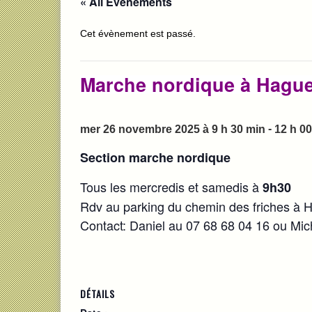
« All Évènements
Cet évènement est passé.
Marche nordique à Hagu
-
mer 26 novembre 2025 à 9 h 30 min
12 h 0
Section marche nordique
Tous les mercredis et samedis à
9h30
Rdv au parking du chemin des friches à
Contact: Daniel au 07 68 68 04 16 ou Mic
DÉTAILS