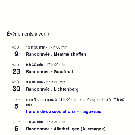
g
è
n
a
e
t
m
i
e
Évènements à venir
o
n
n
t
13 h 30 min
-
17 h 00 min
AOÛT
d
9
Randonnée : Memmelshoffen
e
9 h 30 min
-
17 h 00 min
v
AOÛT
23
Randonnée : Graufthal
u
e
9 h 00 min
-
17 h 00 min
AOÛT
30
s
Randonnée : Lichtenberg
É
sam 5 septembre à 14 h 00 min
-
dim 6 septembre à 17 h 00
SEP
v
5
min
è
Forum des associations – Haguenau
n
7 h 30 min
-
17 h 30 min
SEP
e
6
Randonnée : Allerheiligen (Allemagne)
m