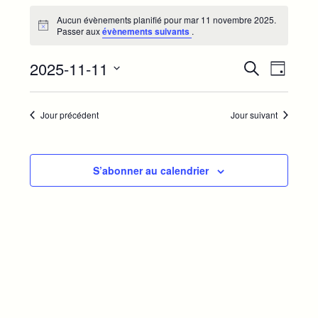
Évènements
Aucun évènements planifié pour mar 11 novembre 2025.
for
Notice
Passer aux
évènements suivants
.
mar
R
N
2025-11-11
Recherche
11
Jour
a
e
Sélectionnez
v
novembre
c
une
i
Jour précédent
Jour suivant
h
2025
g
date.
e
a
r
t
i
c
S’abonner au calendrier
o
h
n
e
d
e
e
t
v
u
n
e
a
s
v
É
i
v