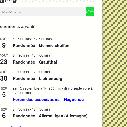
chercher
ènements à venir
13 h 30 min
-
17 h 00 min
AOÛT
9
Randonnée : Memmelshoffen
9 h 30 min
-
17 h 00 min
AOÛT
23
Randonnée : Graufthal
9 h 00 min
-
17 h 00 min
AOÛT
30
Randonnée : Lichtenberg
sam 5 septembre à 14 h 00 min
-
dim 6 septembre à
SEP
5
17 h 00 min
Forum des associations – Haguenau
7 h 30 min
-
17 h 30 min
SEP
6
Randonnée : Allerheiligen (Allemagne)