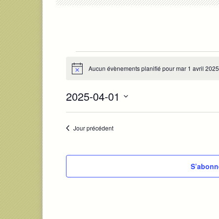
Évènements
Aucun évènements planifié pour mar 1 avril 202
Notice
for
mar
2025-04-01
1
Sélectionnez
avril
une
Jour précédent
date.
2025
S’abonne