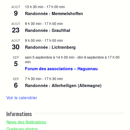
13 h 30 min
-
17 h 00 min
AOÛT
9
Randonnée : Memmelshoffen
9 h 30 min
-
17 h 00 min
AOÛT
23
Randonnée : Graufthal
9 h 00 min
-
17 h 00 min
AOÛT
30
Randonnée : Lichtenberg
sam 5 septembre à 14 h 00 min
-
dim 6 septembre à 17 h 00
SEP
5
min
Forum des associations – Haguenau
7 h 30 min
-
17 h 30 min
SEP
6
Randonnée : Allerheiligen (Allemagne)
Voir le calendrier
Informations
News des fédérations
Quelques photos