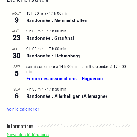
13 h 30 min
-
17 h 00 min
AOÛT
9
Randonnée : Memmelshoffen
9 h 30 min
-
17 h 00 min
AOÛT
23
Randonnée : Graufthal
9 h 00 min
-
17 h 00 min
AOÛT
30
Randonnée : Lichtenberg
sam 5 septembre à 14 h 00 min
-
dim 6 septembre à 17 h 00
SEP
5
min
Forum des associations – Haguenau
7 h 30 min
-
17 h 30 min
SEP
6
Randonnée : Allerheiligen (Allemagne)
Voir le calendrier
Informations
News des fédérations