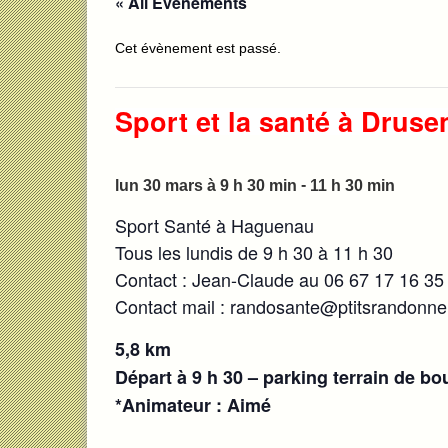
« All Évènements
Cet évènement est passé.
Sport et la santé à Drus
-
lun 30 mars à 9 h 30 min
11 h 30 min
Sport Santé à Haguenau
Tous les lundis de 9 h 30 à 11 h 30
Contact : Jean-Claude au 06 67 17 16 35
Contact mail : randosante@ptitsrandonne
5,8 km
Départ à 9 h 30 – parking terrain de b
*Animateur : Aimé