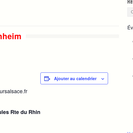
Re
Év
enheim
Ajouter au calendrier
ursalsace.fr
oules Rte du
Rhin