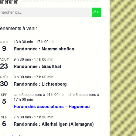
chercher
ènements à venir
13 h 30 min
-
17 h 00 min
AOÛT
9
Randonnée : Memmelshoffen
9 h 30 min
-
17 h 00 min
AOÛT
23
Randonnée : Graufthal
9 h 00 min
-
17 h 00 min
AOÛT
30
Randonnée : Lichtenberg
sam 5 septembre à 14 h 00 min
-
dim 6 septembre à
SEP
5
17 h 00 min
Forum des associations – Haguenau
7 h 30 min
-
17 h 30 min
SEP
6
Randonnée : Allerheiligen (Allemagne)