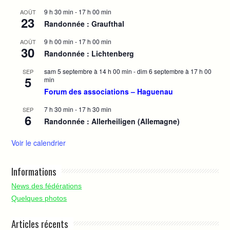
9 h 30 min
-
17 h 00 min
AOÛT
23
Randonnée : Graufthal
9 h 00 min
-
17 h 00 min
AOÛT
30
Randonnée : Lichtenberg
sam 5 septembre à 14 h 00 min
-
dim 6 septembre à 17 h 00
SEP
5
min
Forum des associations – Haguenau
7 h 30 min
-
17 h 30 min
SEP
6
Randonnée : Allerheiligen (Allemagne)
Voir le calendrier
Informations
News des fédérations
Quelques photos
Articles récents