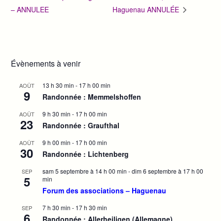
– ANNULEE
Haguenau ANNULÉE
Évènements à venir
13 h 30 min
-
17 h 00 min
AOÛT
9
Randonnée : Memmelshoffen
9 h 30 min
-
17 h 00 min
AOÛT
23
Randonnée : Graufthal
9 h 00 min
-
17 h 00 min
AOÛT
30
Randonnée : Lichtenberg
sam 5 septembre à 14 h 00 min
-
dim 6 septembre à 17 h 00
SEP
5
min
Forum des associations – Haguenau
7 h 30 min
-
17 h 30 min
SEP
6
Randonnée : Allerheiligen (Allemagne)